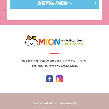
2.個人情報の第三者への開示と預託
送信内容の確認へ
的な要請等によらない限り、情報提供者の事前承認なく第三者に
開示・提供することはありません。
また、個人情報を業務委託先に提供する場合は、守秘契約、当社
の情報保護方針の周知、実施状況の確認によって業務委託先に個
人情報保護を指導、義務付け、業務委託先が適切に個人情報を取
り扱うように管理いたします。
3.個人情報の保護
当社では、個人情報の紛失、破壊、改ざん、漏洩、不正アクセス
が生じないよう、セキュリティー対策を講じ、これを適切に管理
いたします。
4.個人情報の保護
当社は、個人情報の照会・訂正・削除等の要求に対して、個人情
報の問い合わせ窓口を設置、当事者であることを確認した上で、
適切に対処いたします。
5.継続的改善について
岐阜県加茂郡川辺町中川辺508-1 川辺タクシービル2F
当社では個人情報取扱い従事者への教育を実施し、当該取扱いを
TEL:0574-53-2871
FAX:0574-53-2819
定期的に点検し、個人情報保護の取り組みを、随時見直し改善を
行ってまいります。
平成23年 4月 1日
個人情報お問い合わせ窓口
みおんリトルスクール
〒509-0304 岐阜県加茂郡川辺町中川辺 508-1 川辺タクシービル
2F
TEL：0574-53-2871
FAX：0574-53-2819
Mion little school,I All Rights Reserved.