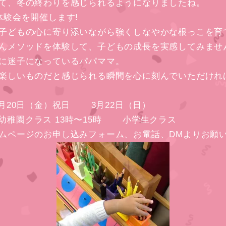
て、冬の終わりを感じられるようになりましたね。
体験会を開催します!
子どもの心に寄り添いながら強くしなやかな根っこを育
んメソッドを体験して、子どもの成長を実感してみませ
に迷子になっているパパママ。
楽しいものだと感じられる瞬間を心に刻んでいただけれ
日（金）祝日 3月22日（日）
3歳幼稚園クラス 13時〜15時 小学生クラス
ムページのお申し込みフォーム、お電話、DMよりお願